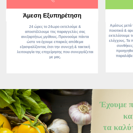
Άμεση Εξυπηρέτηση
Αμέσως μετά 
24 ώρες το 24ωρο εκτελούμε &
ποιοτικά & αρ
αποστέλλουμε ττις παραγγελίες σας
εκτελέσουμε τ
ανεξαρτήτως μγέθους. Προνοούμε πάντα
ελέγχους. Τα 
ώστε να έχουμε επαρκές απόθεμα
συνθήκες
εξασφαλίζοντας έτσι την συνεχή & τακτική
προηγηθού
λειτουργία της επιχείρησης που συνεργάζεται
παραλάβει
με μας.
Έχουμε π
κα
τα καλύ