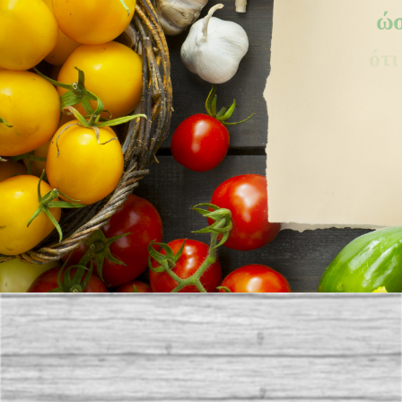
ώσ
ότι