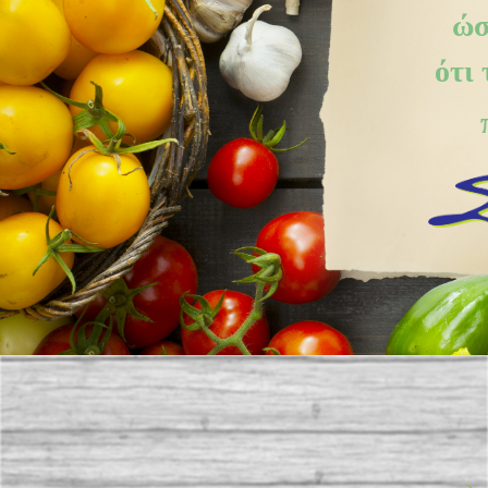
ώσ
ότι