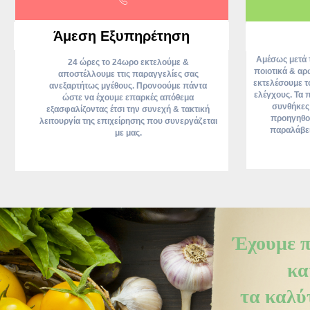
Άμεση Εξυπηρέτηση
Αμέσως μετά 
24 ώρες το 24ωρο εκτελούμε &
ποιοτικά & αρ
αποστέλλουμε ττις παραγγελίες σας
εκτελέσουμε τ
ανεξαρτήτως μγέθους. Προνοούμε πάντα
ελέγχους. Τα 
ώστε να έχουμε επαρκές απόθεμα
συνθήκες
εξασφαλίζοντας έτσι την συνεχή & τακτική
προηγηθού
λειτουργία της επιχείρησης που συνεργάζεται
παραλάβει
με μας.
Έχουμε π
κα
τα καλύ